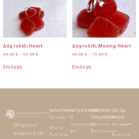
Δαχτυλίδι Heart
Δαχτυλίδι Moving Heart
40,00
€
–
50,00
€
60,00
€
–
75,00
€
Επιλογή
Επιλογή
ΚΑΤΑΣΤΗΜΑ
ΛΟΓΑΡΙΑΣΜΟΣ
ΧΡΗΣΙΜΟΙ
SOCIAL
Σχετικά
Ο
ΣΥΝΔΕΣΜΟΙ
MEDIA
Λογαριασμός
Πολιτική
Instagram
Ολυμπίου
Όλα τα
μου
Επιστροφών
Διαμαντή 20,
Προϊόντα
Facebook