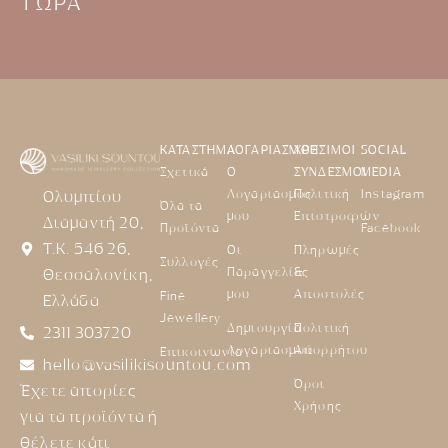
ΤΩΡΑ
ΚΑΤΑΣΤΗΜΑ
ΛΟΓΑΡΙΑΣΜΟΣ
ΧΡΗΣΙΜΟΙ
SOCIAL
Σχετικά
Ο
ΣΥΝΔΕΣΜΟΙ
MEDIA
Λογαριασμός
Πολιτική
Instagram
Ολυμπίου
Όλα τα
μου
Επιστροφών
Διαμαντή 20,
Προϊόντα
Facebook
Τ.Κ. 546 26,
Οι
Πληρωμές
Συλλογές
Παραγγελίες
&
Θεσσαλονίκη,
μου
Αποστολές
Fine
Ελλάδα
Jewellery
Δημιουργία
Πολιτική
2311 303720
Λογαριασμού
Απορρήτου
Επικοινωνία
hello@vasilikisountou.com
Όροι
Έχετε απορίες
Χρήσης
για τα προϊόντα ή
θέλετε κάτι