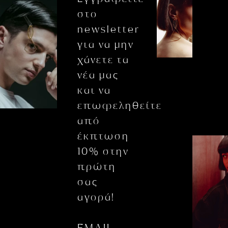
στο
newsletter
για να μην
χάνετε τα
νέα μας
και να
επωφεληθείτε
από
έκπτωση
10% στην
πρώτη
σας
αγορά!