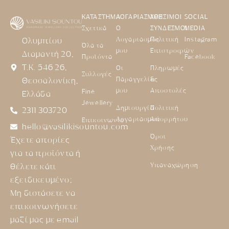
ΚΑΤΑΣΤΗΜΑ
ΛΟΓΑΡΙΑΣΜΟΣ
ΧΡΗΣΙΜΟΙ
SOCIAL
Σχετικά
Ο
ΣΥΝΔΕΣΜΟΙ
MEDIA
Λογαριασμός
Πολιτική
Instagram
Ολυμπίου
Όλα τα
μου
Επιστροφών
Διαμαντή 20,
Προϊόντα
Facebook
Τ.Κ. 546 26,
Οι
Πληρωμές
Συλλογές
Παραγγελίες
&
Θεσσαλονίκη,
μου
Αποστολές
Fine
Ελλάδα
Jewellery
Δημιουργία
Πολιτική
2311 303720
Λογαριασμού
Απορρήτου
Επικοινωνία
hello@vasilikisountou.com
Όροι
Έχετε απορίες
Χρήσης
για τα προϊόντα ή
Υπαναχώρηση
θέλετε κάτι
εξειδικευμένο;
Μη διστάσετε να
επικοινωνήσετε
μαζί μας με email