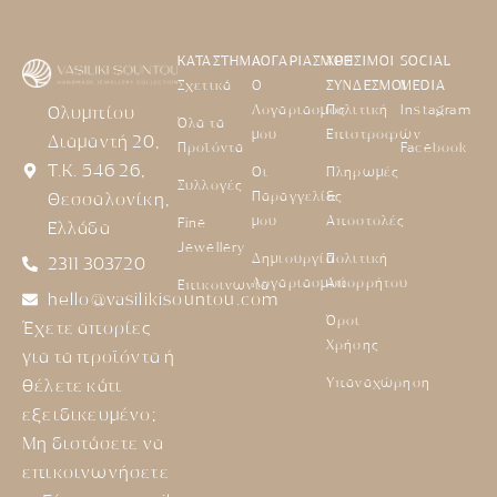
ΚΑΤΑΣΤΗΜΑ
ΛΟΓΑΡΙΑΣΜΟΣ
ΧΡΗΣΙΜΟΙ
SOCIAL
Σχετικά
Ο
ΣΥΝΔΕΣΜΟΙ
MEDIA
Λογαριασμός
Πολιτική
Instagram
Ολυμπίου
Όλα τα
μου
Επιστροφών
Διαμαντή 20,
Προϊόντα
Facebook
Τ.Κ. 546 26,
Οι
Πληρωμές
Συλλογές
Παραγγελίες
&
Θεσσαλονίκη,
μου
Αποστολές
Fine
Ελλάδα
Jewellery
Δημιουργία
Πολιτική
2311 303720
Λογαριασμού
Απορρήτου
Επικοινωνία
hello@vasilikisountou.com
Όροι
Έχετε απορίες
Χρήσης
για τα προϊόντα ή
Υπαναχώρηση
θέλετε κάτι
εξειδικευμένο;
Μη διστάσετε να
επικοινωνήσετε