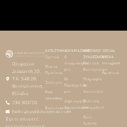
ΚΑΤΑΣΤΗΜΑ
ΛΟΓΑΡΙΑΣΜΟΣ
ΧΡΗΣΙΜΟΙ
SOCIAL
Σχετικά
Ο
ΣΥΝΔΕΣΜΟΙ
MEDIA
Λογαριασμός
Πολιτική
Instagram
Ολυμπίου
Όλα τα
μου
Επιστροφών
Διαμαντή 20,
Προϊόντα
Facebook
Τ.Κ. 546 26,
Οι
Πληρωμές
Συλλογές
Παραγγελίες
&
Θεσσαλονίκη,
μου
Αποστολές
Fine
Ελλάδα
Jewellery
Δημιουργία
Πολιτική
2311 303720
Λογαριασμού
Απορρήτου
Επικοινωνία
hello@vasilikisountou.com
Όροι
Έχετε απορίες
Χρήσης
για τα προϊόντα ή