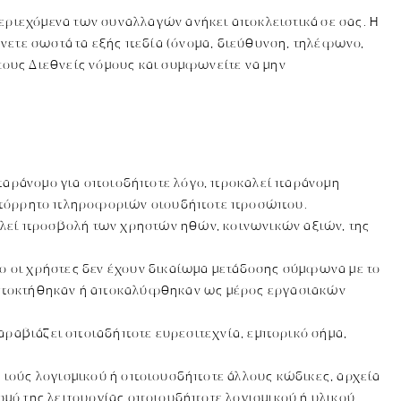
περιεχόμενα των συναλλαγών ανήκει αποκλειστικά σε σας. Η
ετε σωστά τα εξής πεδία (όνομα, διεύθυνση, τηλέφωνο,
 τους Διεθνείς νόμους και συμφωνείτε να μην
 παράνομο για οποιοδήποτε λόγο, προκαλεί παράνομη
το απόρρητο πληροφοριών οιουδήποτε προσώπου.
λεί προσβολή των χρηστών ηθών, κοινωνικών αξιών, της
ο οι χρήστες δεν έχουν δικαίωμα μετάδοσης σύμφωνα με το
υ αποκτήθηκαν ή αποκαλύφθηκαν ως μέρος εργασιακών
αραβιάζει οποιαδήποτε ευρεσιτεχνία, εμπορικό σήμα,
 ιούς λογισμικού ή οποιουσδήποτε άλλους κώδικες, αρχεία
σμό της λειτουργίας οποιουδήποτε λογισμικού ή υλικού