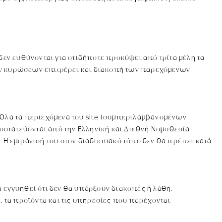
 δεν ευθύνονται για οτιδήποτε προκύψει από τρίτα μέλη τα
ικών κυρώσεων επιφέρει και διακοπή των παρεχόμενων
. Όλα τα περιεχόμενα του site (συμπεριλαμβανομένων
οστατεύονται από την Ελληνική και Διεθνή Νομοθεσία.
 Η εμφάνισή του στον διαδικτυακό τόπο δεν θα πρέπει κατά
α εγγυηθεί ότι δεν θα υπάρξουν διακοπές ή λάθη.
α, τα προϊόντα και τις υπηρεσίες που παρέχονται