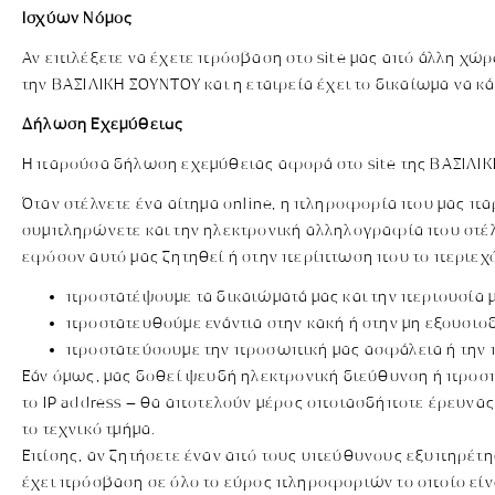
Ισχύων Νόμος
Αν επιλέξετε να έχετε πρόσβαση στο site μας από άλλη χώ
την ΒΑΣΙΛΙΚΗ ΣΟΥΝΤΟΥ και η εταιρεία έχει το δικαίωμα να 
Δήλωση Εχεμύθειας
Η παρούσα δήλωση εχεμύθειας αφορά στο site της ΒΑΣΙΛΙΚ
Όταν στέλνετε ένα αίτημα online, η πληροφορία που μας π
συμπληρώνετε και την ηλεκτρονική αλληλογραφία που στέλ
εφόσον αυτό μας ζητηθεί ή στην περίπτωση που το περιεχόμ
προστατέψουμε τα δικαιώματά μας και την περιουσία 
προστατευθούμε ενάντια στην κακή ή στην μη εξουσιο
προστατεύσουμε την προσωπική μας ασφάλεια ή την π
Εάν όμως, μας δοθεί ψευδή ηλεκτρονική διεύθυνση ή προσπ
το IP address – θα αποτελούν μέρος οποιασδήποτε έρευνας
το τεχνικό τμήμα.
Επίσης, αν ζητήσετε έναν από τους υπεύθυνους εξυπηρέτη
έχει πρόσβαση σε όλο το εύρος πληροφοριών το οποίο είνα