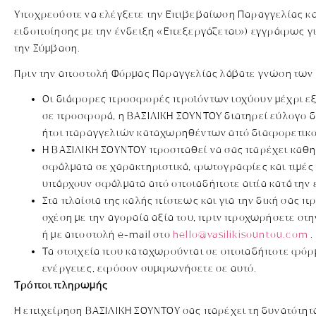
Υποχρεούστε να ελέγξετε την Επιβεβαίωση Παραγγελίας κα
ειδοποίησης με την ένδειξη «Επεξεργάζεται») εγγράφως 
την Σύμβαση.
Πριν την αποστολή Φόρμας Παραγγελίας λάβατε γνώση των 
Οι διάφορες προσφορές προϊόντων ισχύουν μέχρι εξ
σε προσφορά, η ΒΑΣΙΛΙΚΗ ΣΟΥΝΤΟΥ διατηρεί εύλογο δι
ήτοι παραγγελιών καταχωρηθέντων από διαφορετικο
Η ΒΑΣΙΛΙΚΗ ΣΟΥΝΤΟΥ προσπαθεί να σας παρέχει καθημε
σφάλματα σε χαρακτηριστικά, φωτογραφίες και τιμές 
υπάρχουν σφάλματα από οποιαδήποτε αιτία κατά την ε
Στα πλαίσια της καλής πίστεως και για την δική σας
σχέση με την αγοραία αξία του, πριν προχωρήσετε στη
ή με αποστολή e-mail στο
hello@vasilikisountou.com
.
Τα στοιχεία που καταχωρούνται σε οποιαδήποτε φόρμ
ενέργειες, εφόσον συμφωνήσετε σε αυτό.
Τρόποι πληρωμής
Η επιχείρηση ΒΑΣΙΛΙΚΗ ΣΟΥΝΤΟΥ σας παρέχει τη δυνατότητ