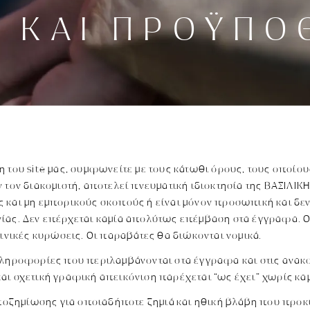
 ΚΑΙ ΠΡΟΫΠΟ
η του site μας, συμφωνείτε με τους κάτωθι όρους, τους οποί
ν τον διακομιστή, αποτελεί πνευματική ιδιοκτησία της ΒΑΣΙΛΙ
 και μη εμπορικούς σκοπούς ή είναι μόνον προσωπική και δεν
νίας. Δεν επέρχεται καμία απολύτως επέμβαση στα έγγραφα.
οινικές κυρώσεις. Οι παραβάτες θα διώκονται νομικά.
πληροφορίες που περιλαμβάνονται στα έγγραφα και στις ανακοι
και σχετική γραφική απεικόνιση παρέχεται “ως έχει” χωρίς κ
οζημίωσης για οποιαδήποτε ζημιά και ηθική βλάβη που προ