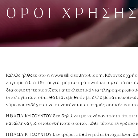
ΌΡΟΙ ΧΡΉΣΗΣ
Καλώς ήλθατε στο www.vasilikisountou.com. Κάνοντας χρήσ
λογισμικό διατίθεται για φόρτωση (downloading) από αυτό
διακομιστή περιορίζεται αποκλειστικά για πληροφοριακούς
υπολογιστών, ούτε θα διανεμηθούν με άλλα μέσα επικοινω
νόμο και ενδέχεται να συνεπάγεται αυστηρές αστικές και π
Η ΒΑΣΙΛΙΚΗ ΣΟΥΝΤΟΥ δεν δηλώνει με κανέναν τρόπο ότι οι 
κατάλληλα για οποιονδήποτε σκοπό. Κάθε τέτοιο έγγραφο 
Η ΒΑΣΙΛΙΚΗ ΣΟΥΝΤΟΥ δεν φέρει ευθύνη ούτε υποχρέωση απ