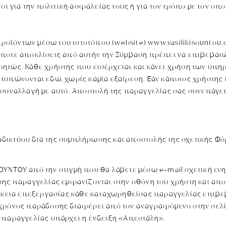
οι για την πολιτική ασφαλείας τους ή για τον τρόπο με τον οπ
οϊόντων μέσω του ιστοτόπου (website) www.vasilikisountou.
ήποτε αποκλίσεις από αυτήν την Σύμβαση πρέπει να επιβεβα
ητώς. Κάθε χρήστης που εισέρχεται και κάνει χρήση των υπηρ
τυπώνονται εδώ, χωρίς καμία εξαίρεση. Εάν κάποιος χρήστης
ε συναλλαγή με αυτό. Αποστολή της παραγγελίας σας συνεπάγ
δικτύου δια της συμπλήρωσης και αποστολής της σχετικής Φό
ΥΝΤΟΥ από την στιγμή που θα λάβετε μέσω e-mail σχετική εν
σης παραγγελίας εμφανίζονται στην οθόνη του χρήστη και απο
ιάρκεια επεξεργασίας κάθε καταχωρηθείσας παραγγελίας επιβ
 χρόνος παράδοσης διαφέρει από τον αναγραφόμενο στην σελί
η παραγγελίας υπάρχει η ένδειξη «Απεστάλη».