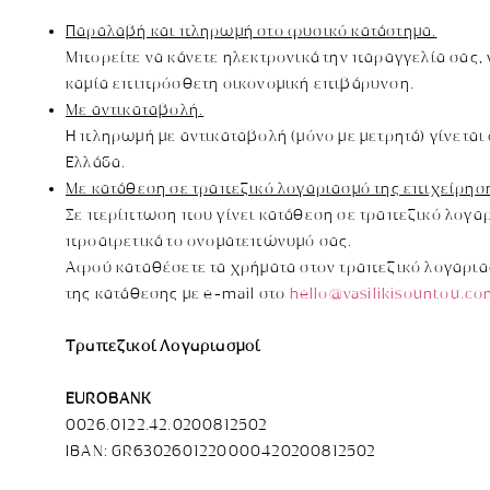
Παραλαβή και πληρωμή στο φυσικό κατάστημα.
Μπορείτε να κάνετε ηλεκτρονικά την παραγγελία σας,
καμία επιπρόσθετη οικονομική επιβάρυνση.
Με αντικαταβολή.
Η πληρωμή με αντικαταβολή (μόνο με μετρητά) γίνεται
Ελλάδα.
Με κατάθεση σε τραπεζικό λογαριασμό της επιχείρησ
Σε περίπτωση που γίνει κατάθεση σε τραπεζικό λογαρ
προαιρετικά το ονοματεπώνυμό σας.
Αφού καταθέσετε τα χρήματα στον τραπεζικό λογαριασ
της κατάθεσης με e-mail στο
hello@vasilikisountou.c
Τραπεζικοί Λογαριασμοί
EUROBANK
0026.0122.42.0200812502
IBAN: GR6302601220000420200812502