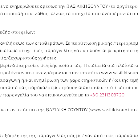
ι να ενημερώσετε αμέσως την ΒΑΣΙΛΙΚΗ ΣΟΥΝΤΟΥ (το αργότερο
για οποιοδήποτε λάθος, άλλως τα στοιχεία που αναφέρονται 
εξής στοιχείων:
αντλήσεως των αποθεμάτων. Σε περίπτωση μικρής/περιορισμέ
καίωμα οι σχετικές παραγγελίες να εκτελούνται με κριτήριο 
ύς/ξεχωριστούς χρήστες.
ρινά υπηρεσίες υψηλής ποιότητας. Η εταιρεία στα πλαίσια καλ
προϊόντων που αναγράφονται στον ιστοτόπο www.vasilikisount
ισαγωγή ή/και ενημέρωση των χαρακτηριστικών ή/και της τιμή
 προστασία σας παρακαλούμε εφόσον διαπιστώσετε ότι κάποιο 
ν παραγγελία του να επικοινωνείτε με το
+30 2311303720
α στον ιστότοπο της ΒΑΣΙΛΙΚΗ ΣΟΥΝΤΟΥ (www.vasilikisounto
α εξόφλησης της παραγγελίας σας με έναν από τους παρακάτω