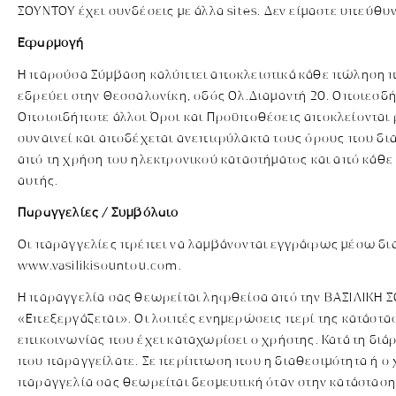
ΣΟΥΝΤΟΥ έχει συνδέσεις με άλλα sites. Δεν είμαστε υπεύθυν
Εφαρμογή
Η παρούσα Σύμβαση καλύπτει αποκλειστικά κάθε πώληση πρ
εδρεύει στην Θεσσαλονίκη, οδός Ολ.Διαμαντή 20. Οποιεσδ
Οποιοιδήποτε άλλοι Όροι και Προϋποθέσεις αποκλείονται ρ
συναινεί και αποδέχεται ανεπιφύλακτα τους όρους που δια
από τη χρήση του ηλεκτρονικού καταστήματος και από κάθ
αυτής.
Παραγγελίες / Συμβόλαιο
Οι παραγγελίες πρέπει να λαμβάνονται εγγράφως μέσω δια
www.vasilikisountou.com.
H παραγγελία σας θεωρείται ληφθείσα από την ΒΑΣΙΛΙΚΗ ΣΟ
«Επεξεργάζεται». Οι λοιπές ενημερώσεις περί της κατάστα
επικοινωνίας που έχει καταχωρίσει ο χρήστης. Κατά τη δ
που παραγγείλατε. Σε περίπτωση που η διαθεσιμότητα ή ο
παραγγελία σας θεωρείται δεσμευτική όταν στην κατάστασ