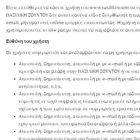
Είστε ελεύθεροι να κάνετε χρήση του www.vasilikisountou.
ΒΑΣΙΛΙΚΗ ΣΟΥΝΤΟΥ δεν ασκεί κανένα είδος διόρθωσης ή πα
email, μήνυμα) στις online φόρμες επικοινωνίας. Η χρήση 
χρησιμοποιείτε το site μας με σκοπό να παραβιάσετε αυτού
Ευθύνη του χρήστη
Οι χρήστες συμφωνούν και αναλαμβάνουν να μη χρησιμοποι
Αποστολή, δημοσίευση, αποστολή με με e-mail ή μετ
προσβολή και βλάβη στην ΒΑΣΙΛΙΚΗ ΣΟΥΝΤΟΥ ή σε οπο
Αποστολή, δημοσίευση, αποστολή με e-mail ή μετάδ
ανηλικότητας, κ.λπ.
Αποστολή, δημοσίευση, αποστολή με e-mail ή μετάδο
νόμο ή τις εν ισχύ συμβάσεις (όπως εσωτερικές πλ
σχέσεων ή που καλύπτονται σε συμφωνίες εμπιστευτι
Αποστολή, δημοσίευση, αποστολή με e-mail ή μετάδο
εμπορικό μυστικό, πνευματικά δικαιώματα ή άλλα ιδιο
Αποστολή, δημοσίευση, αποστολή με e-mail ή μετάδοσ
ή προγράμματα που έχουν σχεδιαστεί με σκοπό την δι