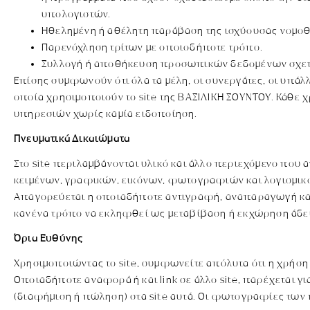
υπολογιστών.
Ηθελημένη ή αθέλητη παράβαση της ισχύουσας νομοθ
Παρενόχληση τρίτων με οποιοδήποτε τρόπο.
Συλλογή ή αποθήκευση προσωπικών δεδομένων σχετι
Επίσης συμφωνούν ότι όλα τα μέλη, οι συνεργάτες, οι υπάλλ
οποία χρησιμοποιούν το site της ΒΑΣΙΛΙΚΗ ΣΟΥΝΤΟΥ. Κάθε
υπηρεσιών χωρίς καμία ειδοποίηση.
Πνευματικά Δικαιώματα
Στο site περιλαμβάνονται υλικό και άλλο περιεχόμενο που 
κειμένων, γραφικών, εικόνων, φωτογραφιών και λογισμικού
Απαγορεύεται η οποιαδήποτε αντιγραφή, αναπαραγωγή και α
κανένα τρόπο να εκληφθεί ως μεταβίβαση ή εκχώρηση άδει
Όρια Ευθύνης
Χρησιμοποιώντας το site, συμφωνείτε απόλυτα ότι η χρήση 
Οποιαδήποτε αναφορά ή και link σε άλλο site, παρέχεται γι
(διαφήμιση ή πώληση) στα site αυτά. Οι φωτογραφίες των π