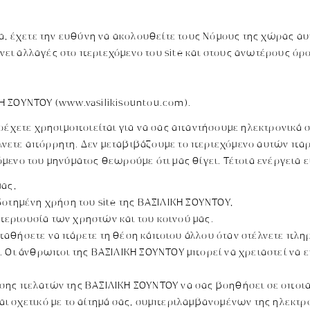
ρα, έχετε την ευθύνη να ακολουθείτε τους Νόμους της χώρας 
κάνει αλλαγές στο περιεχόμενο του site και στους ανωτέρους ό
Η ΣΟΥΝΤΟΥ (www.vasilikisountou.com).
αρέχετε χρησιμοποιείται για να σας απαντήσουμε ηλεκτρονικά 
νετε απόρρητη. Δεν μεταβιβάζουμε το περιεχόμενο αυτών παρ
ενο του μηνύματος θεωρούμε ότι μας θίγει. Τέτοια ενέργεια 
μας,
δοτημένη χρήση του site της ΒΑΣΙΛΙΚΗ ΣΟΥΝΤΟΥ,
εριουσία των χρηστών και του κοινού μας.
αθήσετε να πάρετε τη θέση κάποιου άλλου όταν στέλνετε πλη
. Οι άνθρωποι της ΒΑΣΙΛΙΚΗ ΣΟΥΝΤΟΥ μπορεί να χρειαστεί να 
σης πελατών της ΒΑΣΙΛΙΚΗ ΣΟΥΝΤΟΥ να σας βοηθήσει σε οποι
ι σχετικό με το αίτημά σας, συμπεριλαμβανομένων της ηλεκτρ