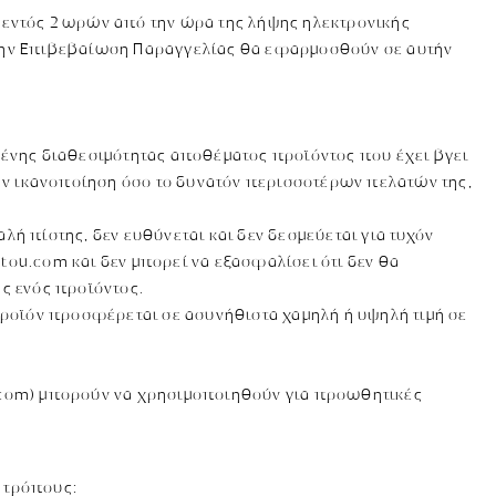
 εντός 2 ωρών από την ώρα της λήψης ηλεκτρονικής
στην Επιβεβαίωση Παραγγελίας θα εφαρμοσθούν σε αυτήν
νης διαθεσιμότητας αποθέματος προϊόντος που έχει βγει
την ικανοποίηση όσο το δυνατόν περισσοτέρων πελατών της,
ή πίστης, δεν ευθύνεται και δεν δεσμεύεται για τυχόν
ou.com και δεν μπορεί να εξασφαλίσει ότι δεν θα
ς ενός προϊόντος.
προϊόν προσφέρεται σε ασυνήθιστα χαμηλή ή υψηλή τιμή σε
u.com) μπορούν να χρησιμοποιηθούν για προωθητικές
 τρόπους: