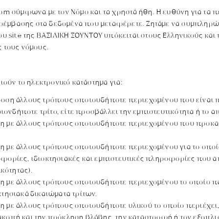
com σύμφωνα με τον Νόμο και τα χρηστά ήθη. Η ευθύνη για τα 
ρέμβασης στα δεδομένα που μεταφέρετε. Ζητάμε να συμπληρών
του site της ΒΑΣΙΛΙΚΗ ΣΟΥΝΤΟΥ υπόκειται στους Ελληνικούς και
ς τους νόμους.
ούν το ηλεκτρονικό κατάστημα για:
άδοση άλλους τρόπους οποιουδήποτε περιεχομένου που είναι
ιονδήποτε τρίτο, είτε προσβάλλει την εμπιστευτικότητα ή 
οση με άλλους τρόπους οποιουδήποτε περιεχομένου που προκα
ση με άλλους τρόπους οποιουδήποτε περιεχομένου για το οποί
ηροφορίες, ιδιοκτησιακές και εμπιστευτικές πληροφορίες πο
κότητας).
ση με άλλους τρόπους οποιουδήποτε περιεχομένου το οποίο π
κτησιακά δικαιώματα τρίτων.
η με άλλους τρόπους οποιουδήποτε υλικού το οποίο περιέχει,
ακοπή και την πρόκληση βλάβης, την καταστροφή ή τον εξοπλι