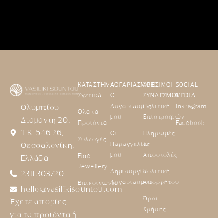
ΚΑΤΑΣΤΗΜΑ
ΛΟΓΑΡΙΑΣΜΟΣ
ΧΡΗΣΙΜΟΙ
SOCIAL
Σχετικά
Ο
ΣΥΝΔΕΣΜΟΙ
MEDIA
Λογαριασμός
Πολιτική
Instagram
Ολυμπίου
Όλα τα
μου
Επιστροφών
Διαμαντή 20,
Προϊόντα
Facebook
Τ.Κ. 546 26,
Οι
Πληρωμές
Συλλογές
Παραγγελίες
&
Θεσσαλονίκη,
μου
Αποστολές
Fine
Ελλάδα
Jewellery
Δημιουργία
Πολιτική
2311 303720
Λογαριασμού
Απορρήτου
Επικοινωνία
hello@vasilikisountou.com
Όροι
Έχετε απορίες
Χρήσης
για τα προϊόντα ή