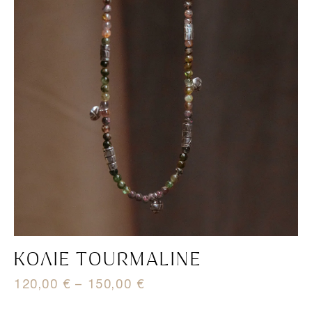
ΚΟΛΙΈ TOURMALINE
120,00
€
–
150,00
€