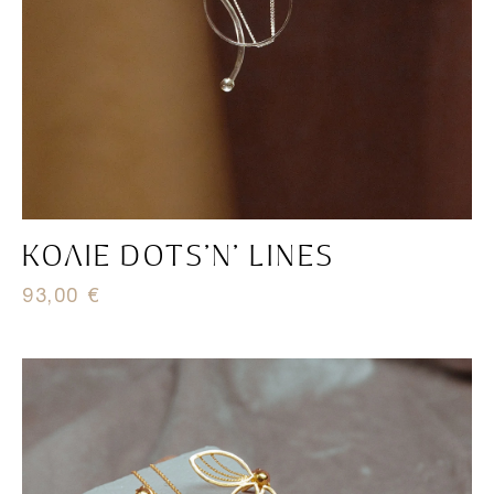
ΚΟΛΙΈ DOTS’N’ LINES
93,00
€