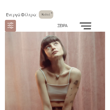
×
Ενεργά Φίλτρα:
Κολιέ