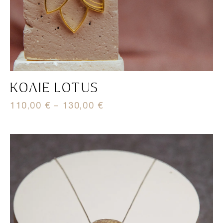
ΚΟΛΙΈ LOTUS
110,00
€
–
130,00
€