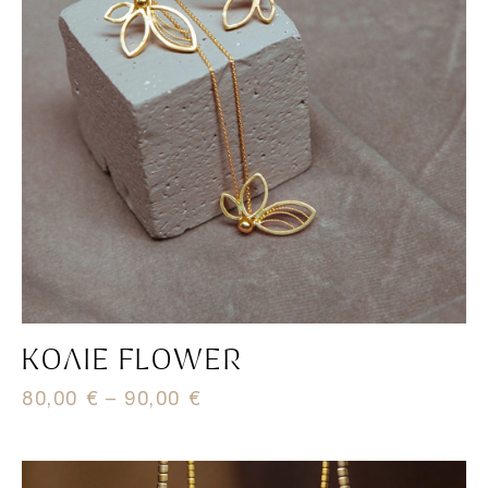
ΚΟΛΙΈ FLOWER
80,00
€
–
90,00
€