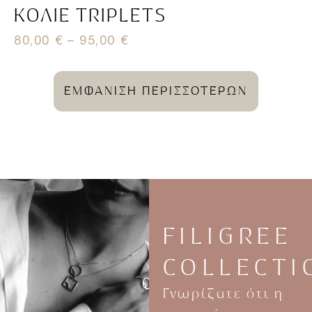
ΚΟΛΙΈ TRIPLETS
80,00
€
–
95,00
€
ΕΜΦΑΝΙΣΗ ΠΕΡΙΣΣΟΤΕΡΩΝ
FILIGREE
COLLECTI
Γνωρίζατε ότι η