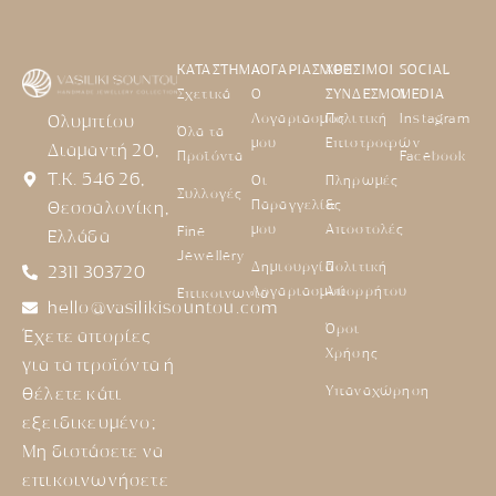
ΚΑΤΑΣΤΗΜΑ
ΛΟΓΑΡΙΑΣΜΟΣ
ΧΡΗΣΙΜΟΙ
SOCIAL
Σχετικά
Ο
ΣΥΝΔΕΣΜΟΙ
MEDIA
Λογαριασμός
Πολιτική
Instagram
Ολυμπίου
Όλα τα
μου
Επιστροφών
Διαμαντή 20,
Προϊόντα
Facebook
Τ.Κ. 546 26,
Οι
Πληρωμές
Συλλογές
Παραγγελίες
&
Θεσσαλονίκη,
μου
Αποστολές
Fine
Ελλάδα
Jewellery
Δημιουργία
Πολιτική
2311 303720
Λογαριασμού
Απορρήτου
Επικοινωνία
hello@vasilikisountou.com
Όροι
Έχετε απορίες
Χρήσης
για τα προϊόντα ή
Υπαναχώρηση
θέλετε κάτι
εξειδικευμένο;
Μη διστάσετε να
επικοινωνήσετε