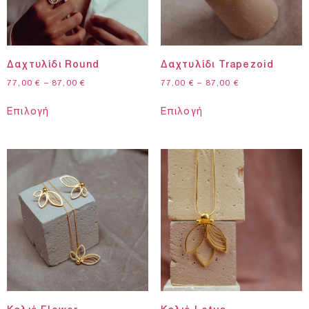
Δαχτυλίδι Round
Δαχτυλίδι Trapezoid
77,00
€
–
87,00
€
77,00
€
–
87,00
€
Επιλογή
Επιλογή