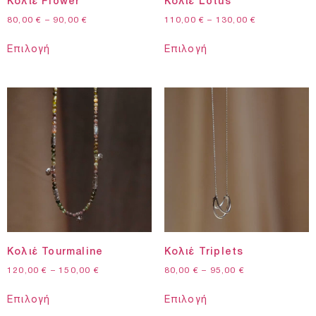
Κολιέ Flower
Κολιέ Lotus
80,00
€
–
90,00
€
110,00
€
–
130,00
€
Επιλογή
Επιλογή
Κολιέ Tourmaline
Κολιέ Triplets
120,00
€
–
150,00
€
80,00
€
–
95,00
€
Επιλογή
Επιλογή