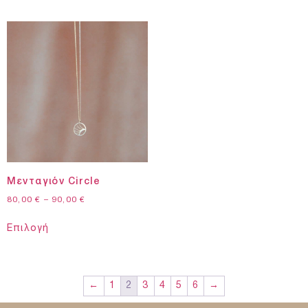
Μενταγιόν Circle
80,00
€
–
90,00
€
Επιλογή
←
1
2
3
4
5
6
→