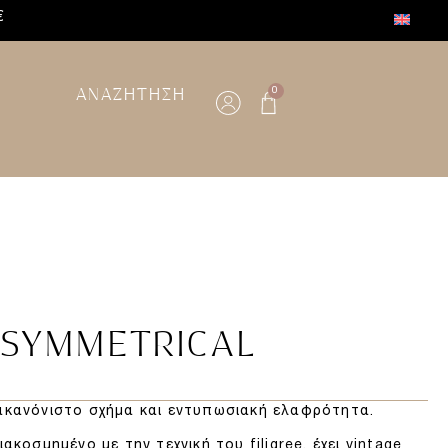
€
ΑΝΑΖΗΤΗΣΗ
0
ASYMMETRICAL
 ακανόνιστο σχήμα και εντυπωσιακή ελαφρότητα.
ιακοσμημένο με την τεχνική του filigree, έχει vintage