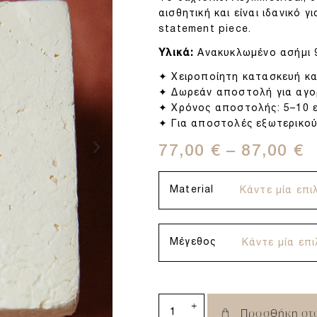
αισθητική και είναι ιδανικό 
statement piece.
Υλικά:
Ανακυκλωμένο ασήμι 9
✦ Χειροποίητη κατασκευή κ
✦ Δωρεάν αποστολή για αγο
✦ Χρόνος αποστολής: 5–10 ε
✦ Για αποστολές εξωτερικού
›
77,00
€
–
87,00
€
Material
Μέγεθος
+
Προσθήκη στ