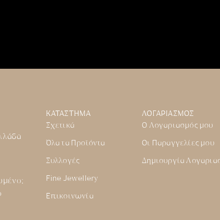
ΚΑΤΑΣΤΗΜΑ
ΛΟΓΑΡΙΑΣΜΟΣ
Σχετικά
Ο Λογαριασμός μου
Ελλάδα
Όλα τα Προϊόντα
Οι Παραγγελίες μου
Συλλογές
Δημιουργία Λογαρια
Fine Jewellery
υμένο;
ο
Επικοινωνία