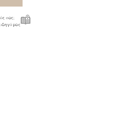
θός σας;
 οδηγό μας