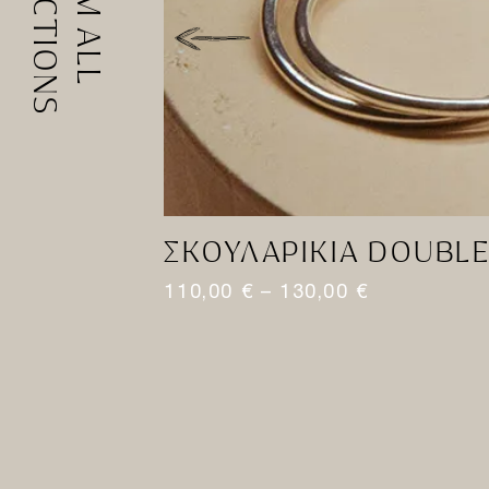
COLLECTIONS
FROM ALL
ΣΚΟΥΛΑΡΊΚΙΑ DOUBL
110,00
€
–
130,00
€