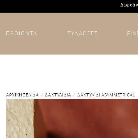
Δωρεάν
ΠΡΟΪΟΝΤΑ
ΣΥΛΛΟΓΕΣ
FIN
ΑΡΧΙΚΉ ΣΕΛΊΔΑ
/
ΔΑΧΤΥΛΊΔΙΑ
/ ΔΑΧΤΥΛΊΔΙ ASYMMETRICAL