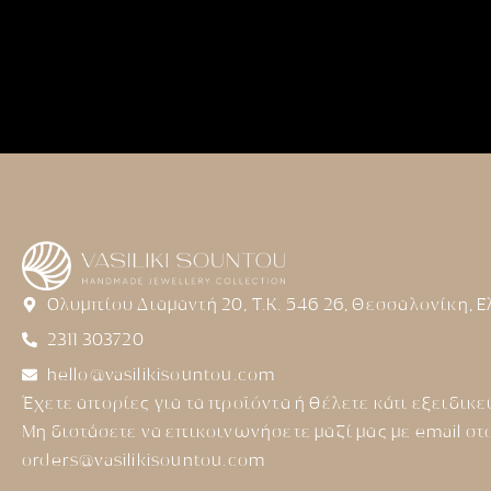
Ολυμπίου Διαμαντή 20, Τ.Κ. 546 26, Θεσσαλονίκη, 
2311 303720
hello@vasilikisountou.com
Έχετε απορίες για τα προϊόντα ή θέλετε κάτι εξειδικε
Μη διστάσετε να επικοινωνήσετε μαζί μας με email στ
orders@vasilikisountou.com