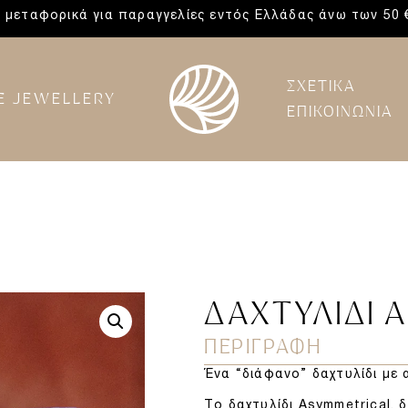
 μεταφορικά για παραγγελίες εντός Ελλάδας άνω των 50 
ΣΧΕΤΙΚΑ
E JEWELLERY
ΕΠΙΚΟΙΝΩΝΙΑ
ΔΑΧΤΥΛΊΔΙ 
ΠΕΡΙΓΡΑΦΗ
Ένα “διάφανο” δαχτυλίδι με
Το δαχτυλίδι Asymmetrical, δ