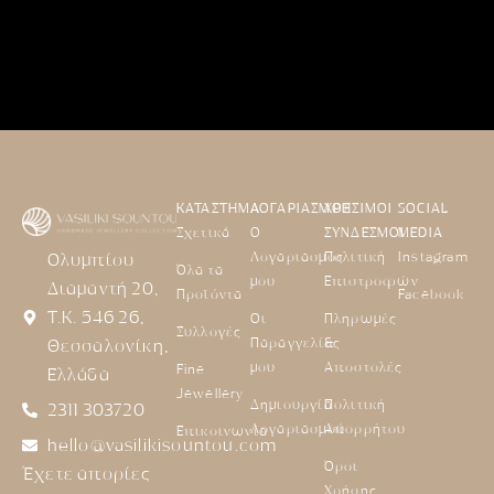
ΚΑΤΑΣΤΗΜΑ
ΛΟΓΑΡΙΑΣΜΟΣ
ΧΡΗΣΙΜΟΙ
SOCIAL
Σχετικά
Ο
ΣΥΝΔΕΣΜΟΙ
MEDIA
Λογαριασμός
Πολιτική
Instagram
Ολυμπίου
Όλα τα
μου
Επιστροφών
Διαμαντή 20,
Προϊόντα
Facebook
Τ.Κ. 546 26,
Οι
Πληρωμές
Συλλογές
Παραγγελίες
&
Θεσσαλονίκη,
μου
Αποστολές
Fine
Ελλάδα
Jewellery
Δημιουργία
Πολιτική
2311 303720
Λογαριασμού
Απορρήτου
Επικοινωνία
hello@vasilikisountou.com
Όροι
Έχετε απορίες
Χρήσης