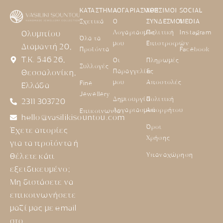
ΚΑΤΑΣΤΗΜΑ
ΛΟΓΑΡΙΑΣΜΟΣ
ΧΡΗΣΙΜΟΙ
SOCIAL
Σχετικά
Ο
ΣΥΝΔΕΣΜΟΙ
MEDIA
Λογαριασμός
Πολιτική
Instagram
Ολυμπίου
Όλα τα
μου
Επιστροφών
Διαμαντή 20,
Προϊόντα
Facebook
Τ.Κ. 546 26,
Οι
Πληρωμές
Συλλογές
Παραγγελίες
&
Θεσσαλονίκη,
μου
Αποστολές
Fine
Ελλάδα
Jewellery
Δημιουργία
Πολιτική
2311 303720
Λογαριασμού
Απορρήτου
Επικοινωνία
hello@vasilikisountou.com
Όροι
Έχετε απορίες
Χρήσης
για τα προϊόντα ή
Υπαναχώρηση
θέλετε κάτι
εξειδικευμένο;
Μη διστάσετε να
επικοινωνήσετε
μαζί μας με email
στο