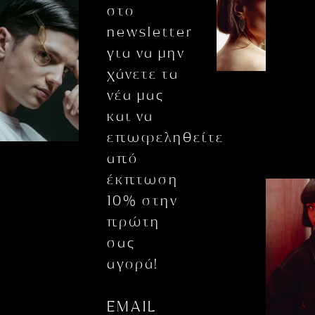
στο
newsletter
για να μην
χάνετε τα
νέα μας
και να
επωφεληθείτε
από
έκπτωση
10% στην
πρώτη
σας
αγορά!