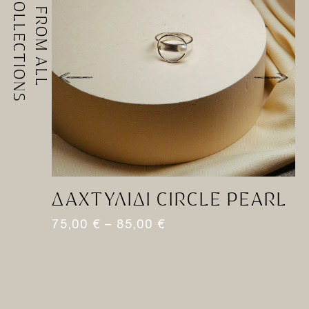
COLLECTIONS
FROM ALL
ΔΑΧΤΥΛΊΔΙ CIRCLE PEARL
Σ
H
75,00
€
–
85,00
€
1