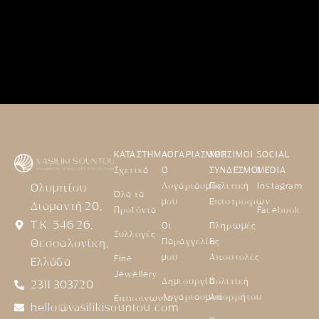
ΚΑΤΑΣΤΗΜΑ
ΛΟΓΑΡΙΑΣΜΟΣ
ΧΡΗΣΙΜΟΙ
SOCIAL
Σχετικά
Ο
ΣΥΝΔΕΣΜΟΙ
MEDIA
Λογαριασμός
Πολιτική
Instagram
Ολυμπίου
Όλα τα
μου
Επιστροφών
Διαμαντή 20,
Προϊόντα
Facebook
Τ.Κ. 546 26,
Οι
Πληρωμές
Συλλογές
Παραγγελίες
&
Θεσσαλονίκη,
μου
Αποστολές
Fine
Ελλάδα
Jewellery
Δημιουργία
Πολιτική
2311 303720
Λογαριασμού
Απορρήτου
Επικοινωνία
hello@vasilikisountou.com