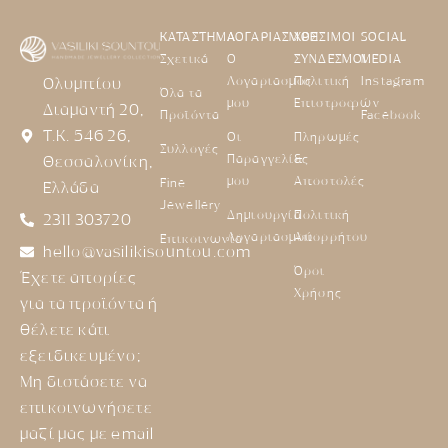
ΚΑΤΑΣΤΗΜΑ
ΛΟΓΑΡΙΑΣΜΟΣ
ΧΡΗΣΙΜΟΙ
SOCIAL
Σχετικά
Ο
ΣΥΝΔΕΣΜΟΙ
MEDIA
Λογαριασμός
Πολιτική
Instagram
Ολυμπίου
Όλα τα
μου
Επιστροφών
Διαμαντή 20,
Προϊόντα
Facebook
Τ.Κ. 546 26,
Οι
Πληρωμές
Συλλογές
Παραγγελίες
&
Θεσσαλονίκη,
μου
Αποστολές
Fine
Ελλάδα
Jewellery
Δημιουργία
Πολιτική
2311 303720
Λογαριασμού
Απορρήτου
Επικοινωνία
hello@vasilikisountou.com
Όροι
Έχετε απορίες
Χρήσης
για τα προϊόντα ή
θέλετε κάτι
εξειδικευμένο;
Μη διστάσετε να
επικοινωνήσετε
μαζί μας με email