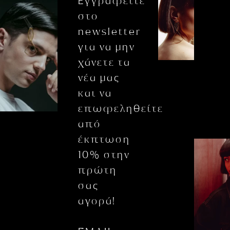
Εγγραφείτε
στο
newsletter
για να μην
χάνετε τα
νέα μας
και να
επωφεληθείτε
από
έκπτωση
10% στην
πρώτη
σας
αγορά!