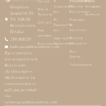
Σχετικά
Ο
ΣΥΝΔΕΣΜΟΙ
MEDIA
Λογαριασμός
Πολιτική
Instagram
Ολυμπίου
Όλα τα
μου
Επιστροφών
Διαμαντή 20,
Προϊόντα
Facebook
Τ.Κ. 546 26,
Οι
Πληρωμές
Συλλογές
Παραγγελίες
&
Θεσσαλονίκη,
μου
Αποστολές
Fine
Ελλάδα
Jewellery
Δημιουργία
Πολιτική
2311 303720
Λογαριασμού
Απορρήτου
Επικοινωνία
hello@vasilikisountou.com
Όροι
Έχετε απορίες
Χρήσης
για τα προϊόντα ή
Υπαναχώρηση
θέλετε κάτι
εξειδικευμένο;
Μη διστάσετε να
επικοινωνήσετε
μαζί μας με email
στο
orders@vasilikisountou.com