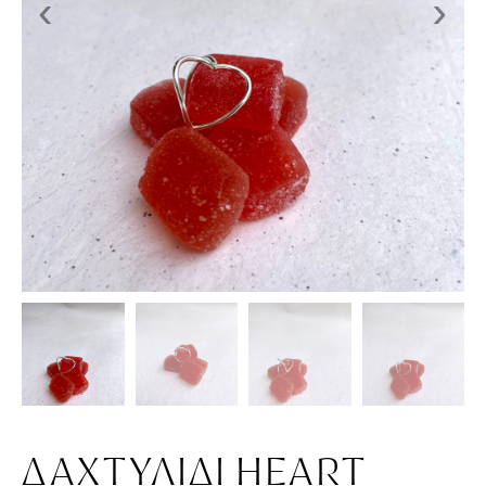
‹
›
ΔΑΧΤΥΛΊΔΙ HEART