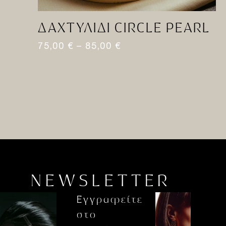
ΔΑΧΤΥΛΊΔΙ CIRCLE PEARL
Σ
H
75,00
€
–
85,00
€
1
NEWSLETTER
Εγγραφείτε
στο