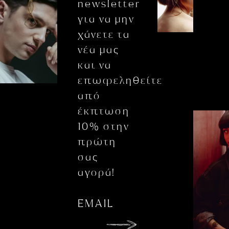
newsletter
για να μην
χάνετε τα
νέα μας
και να
επωφεληθείτε
από
έκπτωση
10% στην
πρώτη
σας
αγορά!