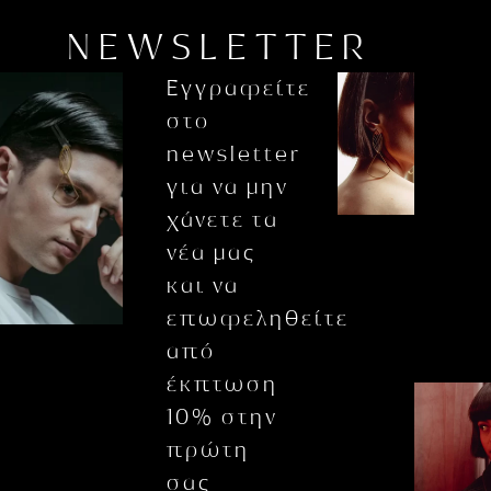
NEWSLETTER
Εγγραφείτε
στο
newsletter
για να μην
χάνετε τα
νέα μας
και να
επωφεληθείτε
από
έκπτωση
10% στην
πρώτη
σας