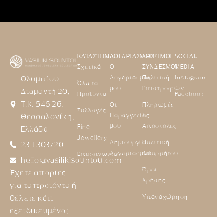
ΚΑΤΑΣΤΗΜΑ
ΛΟΓΑΡΙΑΣΜΟΣ
ΧΡΗΣΙΜΟΙ
SOCIAL
Σχετικά
Ο
ΣΥΝΔΕΣΜΟΙ
MEDIA
Λογαριασμός
Πολιτική
Instagram
Ολυμπίου
Όλα τα
μου
Επιστροφών
Διαμαντή 20,
Προϊόντα
Facebook
Τ.Κ. 546 26,
Οι
Πληρωμές
Συλλογές
Παραγγελίες
&
Θεσσαλονίκη,
μου
Αποστολές
Fine
Ελλάδα
Jewellery
Δημιουργία
Πολιτική
2311 303720
Λογαριασμού
Απορρήτου
Επικοινωνία
hello@vasilikisountou.com
Όροι
Έχετε απορίες
Χρήσης
για τα προϊόντα ή
Υπαναχώρηση
θέλετε κάτι
εξειδικευμένο;